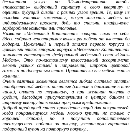
бесплатная услуга по 3D-моделированию, чтобы
«поместить» выбранный гарнитур в свою квартиру и
оценить будущий дизайн с разных углов зрения. Те, кому не
походят готовые комплекты, могут заказать мебель по
индивидуальному проекту, будь то спальни, шкафы-купе,
гардеробные комнаты или столовые.
Название «Мебельный Континент» говорит само за себя.
Здесь собрана неповторимая коллекция мебели от классики до
модерна. Цокольный и первый этажи первого корпуса и
цокольный этаж второго корпуса «Мебельного Континента»
занимает гипермаркет федеральной мебельной сети «Союз-
Мебель». Это по-настоящему колоссальный ассортимент
мебели разных стилей и направлений, широкой цветовой
гаммы и по доступным ценам. Практически вся мебель есть в
наличии.
Очень важным моментом является гибкая система оплаты
приобретенной мебели: наличные (снятые в банкомате в том
числе), оплата по терминалу, а при желании покупка в
кредит, благодаря присутствующим в центре банкам и
широкому выбору банковских программ кредитования.
Доброй традицией стало проведение акций для покупателей,
когда понравившуюся мебель можно купить не только с
хорошей скидкой, но и получить дополнительное
преимущество: подарок за покупку, увеличенную гарантию,
подарочный купон на повторную покупку…